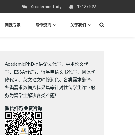
Academicstudy
12127109
网课专家
写作资讯
关于我们
AcademicPhD提供
论文代写
、
学术论文代
写
、
ESSAY代写
、
留学申请文书代写
、
网课代
修代考
、
英文论文精修润色
、
各类需求翻译
、
各类需求数据资料采集
等针对性留学生课业服
务为留学生解决各类难题！
微信扫码 免费咨询