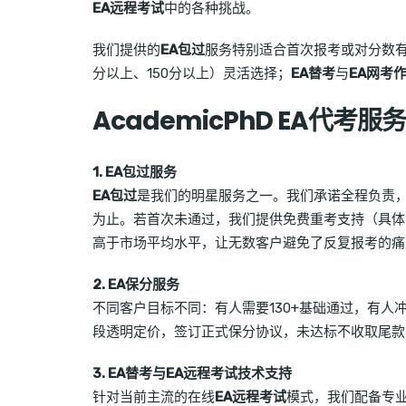
EA远程考试
中的各种挑战。
我们提供的
EA包过
服务特别适合首次报考或对分数
分以上、150分以上）灵活选择；
EA替考
与
EA网考
AcademicPhD EA代考
1. EA包过服务
EA包过
是我们的明星服务之一。我们承诺全程负责
为止。若首次未通过，我们提供免费重考支持（具体
高于市场平均水平，让无数客户避免了反复报考的痛
2. EA保分服务
不同客户目标不同：有人需要130+基础通过，有人冲
段透明定价，签订正式保分协议，未达标不收取尾款
3. EA替考与EA远程考试技术支持
针对当前主流的在线
EA远程考试
模式，我们配备专