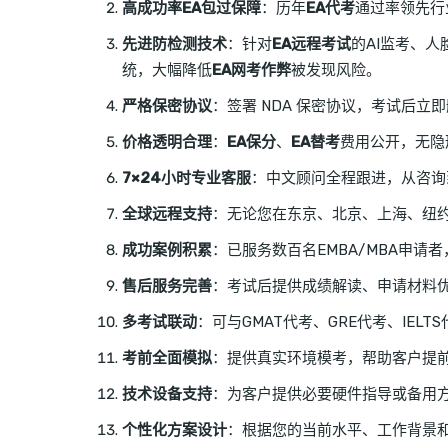
高成功率EA包过保障
：历年
EA代考
通过率领先行
先进防检测技术
：针对
EA远程考试
的AI监考、
统，大幅降低
EA网考作弊
被发现风险。
严格保密协议
：签署 NDA 保密协议，考试后
价格透明合理
：
EA保分
、
EA替考
费用公开，无隐
7×24小时专业客服
：中文顾问全程跟进，从咨询
全球远程支持
：无论您在东京、北京、上海、纽
成功案例积累
：已服务数百名EMBA/MBA申请者
售后服务完善
：考试后提供成绩解读、申请材料
多考试联动
：可与GMAT代考、GRE代考、IELT
考前全面模拟
：提供真实环境模考，帮助客户提
技术设备支持
：为客户提供必要硬件指导或备用
个性化方案设计
：根据您的当前水平、工作背景