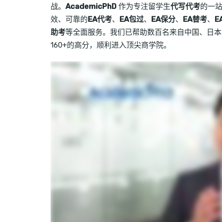
战。
AcademicPhD
作为专注留学生
代写代考
的一
效、可靠的
EA代考
、
EA包过
、
EA保分
、
EA替考
、
E
助考
等全面服务。我们已帮助数百名来自中国、日本、
160+的高分，顺利进入顶尖商学院。