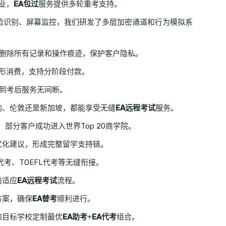
业，
EA包过
服务提供多轮重考支持。
人脸识别、屏幕监控，我们研发了多层加密通道和行为模拟系
立即删除所有记录和操作痕迹，保护客户隐私。
形消费，支持分阶段付款。
到考后服务无间断。
约、伦敦还是新加坡，都能享受无缝
EA远程考试
服务。
，部分客户成功进入世界Top 20商学院。
优化建议，形成完整留学支持链。
S代考、TOEFL代考等无缝衔接。
前适应
EA远程考试
流程。
方案，确保
EA替考
顺利进行。
和目标学校定制最优
EA助考
+
EA代考
组合。