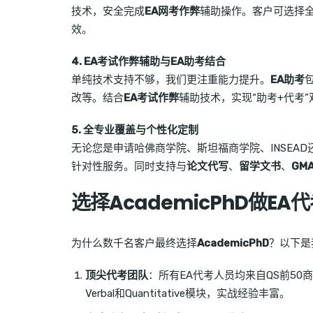
技术，安全完成
EA网考作弊
辅助操作。客户可选择
效。
4. EA考试作弊辅助与EA助考结合
单纯技术支持不够，我们更注重能力提升。
EA助考
改等。结合
EA考试作弊
辅助技术，实现“助考+代考
5. 全专业覆盖与个性化定制
无论您是申请哈佛商学院、斯坦福商学院、INSEA
针对性服务。同时支持与
论文代写
、
留学文书
、
GM
选择AcademicPhD做E
为什么数千名客户最终选择
AcademicPhD
？以下是
顶尖代考团队
：所有EA代考人员均来自QS前50商学院
Verbal和Quantitative模块，实战经验丰富。