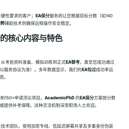
有硬性要求的客户；
EA保分
服务则让您根据目标分数（如140
作弊
辅助技术则确保远程操作安全稳定。
服务的核心内容与特色
，从考前资料准备、模拟训练到正式
EA替考
，直至您成功通过
以服务协议为准）。多年数据显示，我们的
EA包过
成功率远
苦。
刺150+申请顶尖项目。
AcademicPhD
的
EA保分
方案按分数
或提供补考保障。这种灵活机制深受职场人士欢迎。
业技术团队，使用加密专线、低延迟屏幕共享及多重身份伪装