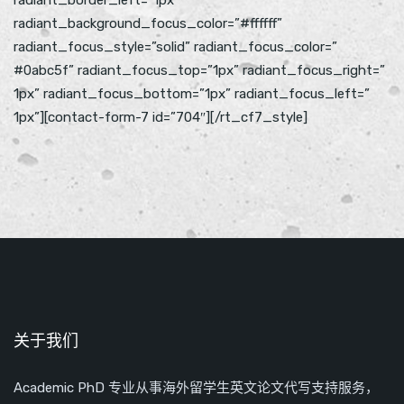
radiant_border_left=”1px”
radiant_background_focus_color=”#ffffff”
radiant_focus_style=”solid” radiant_focus_color=”
#0abc5f” radiant_focus_top=”1px” radiant_focus_right=”
1px” radiant_focus_bottom=”1px” radiant_focus_left=”
1px”][contact-form-7 id=”704″][/rt_cf7_style]
关于我们
Academic PhD 专业从事海外留学生英文论文代写支持服务，