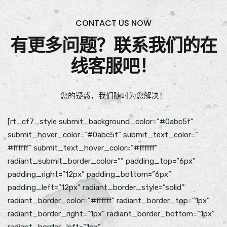
CONTACT US NOW
有更多问题？联系我们的在
线客服吧！
您的疑惑，我们随时为您解决！
[rt_cf7_style submit_background_color=”#0abc5f”
submit_hover_color=”#0abc5f” submit_text_color=”
#ffffff” submit_text_hover_color=”#ffffff”
radiant_submit_border_color=”” padding_top=”6px”
padding_right=”12px” padding_bottom=”6px”
padding_left=”12px” radiant_border_style=”solid”
radiant_border_color=”#ffffff” radiant_border_top=”1px”
radiant_border_right=”1px” radiant_border_bottom=”1px”