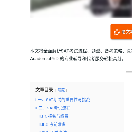
论文
本文将全面解析SAT考试流程、题型、备考策略、
AcademicPhD 的专业辅导和代考服务轻松高分。
文章目录
隐藏
I
一、SAT考试的重要性与挑战
II
二、SAT考试流程
II.I
1. 报名与缴费
II.II
2. 考前准备