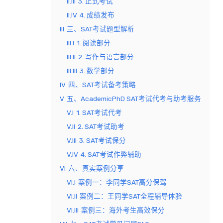
II.III
3. 正式考试
II.IV
4. 成绩发布
III
三、SAT考试题型解析
III.I
1. 阅读部分
III.II
2. 写作与语言部分
III.III
3. 数学部分
IV
四、SAT考试备考策略
V
五、AcademicPhD SAT考试代考与助考服务
V.I
1. SAT考试代考
V.II
2. SAT考试助考
V.III
3. SAT考试保分
V.IV
4. SAT考试作弊辅助
VI
六、真实案例分享
VI.I
案例一：李同学SAT高分保驾
VI.II
案例二：王同学SAT全程辅导体验
VI.III
案例三：海外考生高效保分