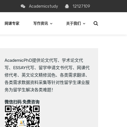
Academicstudy
12127109
网课专家
写作资讯
关于我们
AcademicPhD提供
论文代写
、
学术论文代
写
、
ESSAY代写
、
留学申请文书代写
、
网课代
修代考
、
英文论文精修润色
、
各类需求翻译
、
各类需求数据资料采集
等针对性留学生课业服
务为留学生解决各类难题！
微信扫码 免费咨询