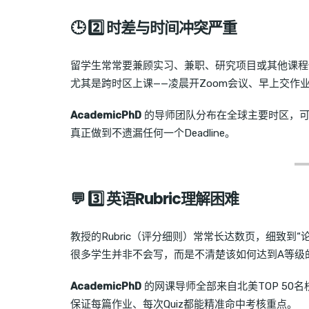
🕒 2️⃣ 时差与时间冲突严重
留学生常常要兼顾实习、兼职、研究项目或其他课程
尤其是跨时区上课——凌晨开Zoom会议、早上交作业
AcademicPhD
的导师团队分布在全球主要时区，可
真正做到不遗漏任何一个Deadline。
💬 3️⃣ 英语Rubric理解困难
教授的Rubric（评分细则）常常长达数页，细致到“论
很多学生并非不会写，而是不清楚该如何达到A等级
AcademicPhD
的网课导师全部来自北美TOP 50名
保证每篇作业、每次Quiz都能精准命中考核重点。