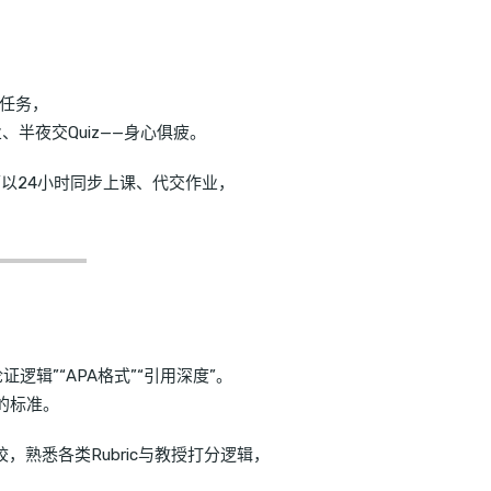
任务，
、半夜交Quiz——身心俱疲。
以24小时同步上课、代交作业，
证逻辑”“APA格式”“引用深度”。
的标准。
校，熟悉各类Rubric与教授打分逻辑，