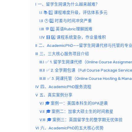
I
一、留学生网课为什么越来越难？
I.I
📚 1️⃣ 课程难度升级，评估体系多元
I.II
🕒 2️⃣ 时差与时间冲突严重
I.III
💬 3️⃣ 英语Rubric理解困难
I.IV
🧮 4️⃣ 课程系统复杂，作业量堆积
II
二、AcademicPhD——留学生网课代修与托管的专
III
三、三大核心服务项目介绍
III.I
✅ 1. 留学生网课代修（Online Course Assignmen
III.II
✅ 2. 全学期包课（Full Course Package Servic
III.III
✅ 3. 网课托管（Online Course Hosting & Man
IV
四、AcademicPhD服务流程
V
五、真实案例分享
V.I
🎓 案例一：美国本科生的GPA逆袭
V.II
🎓 案例二：加拿大硕士生的时间救星
V.III
🎓 案例三：英国留学生的整学期无忧体验
VI
六、AcademicPhD的五大核心优势