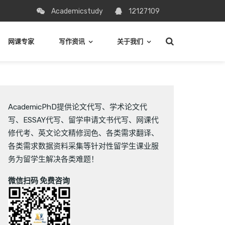
Academicstudy
12127109
网课专家
写作资讯
关于我们
AcademicPhD提供
论文代写
、
学术论文代
写
、
ESSAY代写
、
留学申请文书代写
、
网课代
修代考
、
英文论文精修润色
、
各类需求翻译
、
各类需求数据资料采集
等针对性留学生课业服
务为留学生解决各类难题！
微信扫码 免费咨询