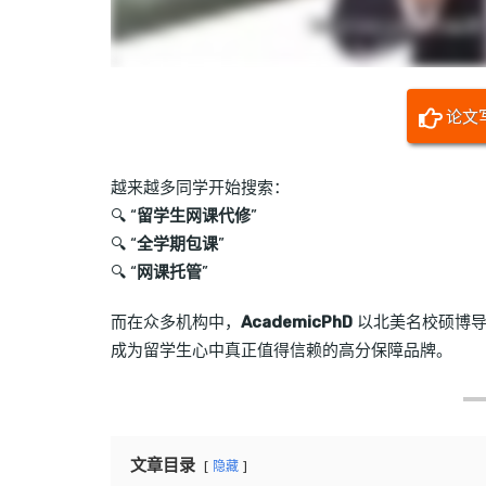
论文
越来越多同学开始搜索：
🔍 “
留学生网课代修
”
🔍 “
全学期包课
”
🔍 “
网课托管
”
而在众多机构中，
AcademicPhD
以北美名校硕博导
成为留学生心中真正值得信赖的高分保障品牌。
文章目录
隐藏