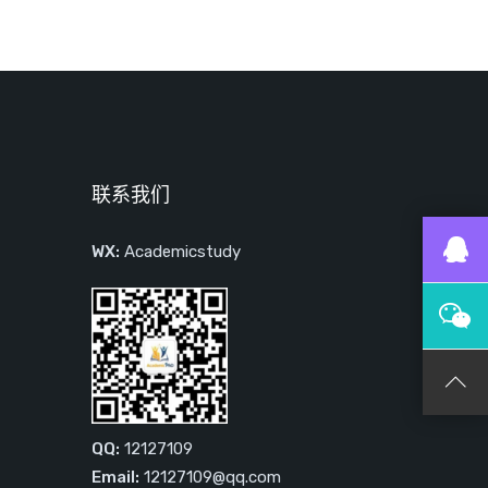
联系我们
WX:
Academicstudy
QQ:
12127109
Email:
12127109@qq.com