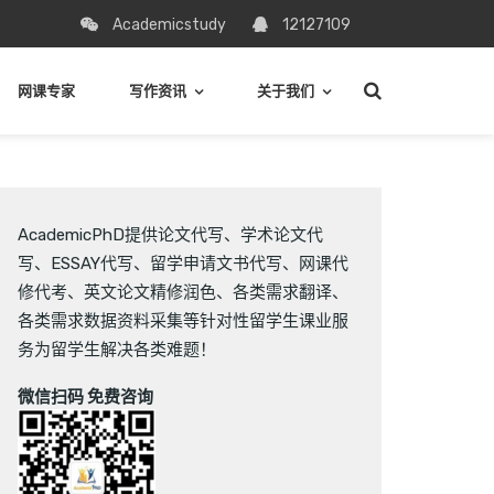
Academicstudy
12127109
网课专家
写作资讯
关于我们
AcademicPhD提供
论文代写
、
学术论文代
写
、
ESSAY代写
、
留学申请文书代写
、
网课代
修代考
、
英文论文精修润色
、
各类需求翻译
、
各类需求数据资料采集
等针对性留学生课业服
务为留学生解决各类难题！
微信扫码 免费咨询