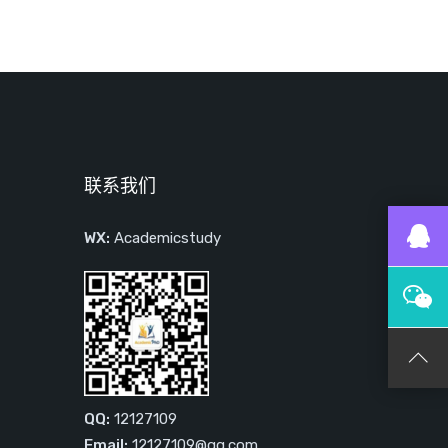
联系我们
WX:
Academicstudy
QQ:
12127109
Email:
12127109@qq.com