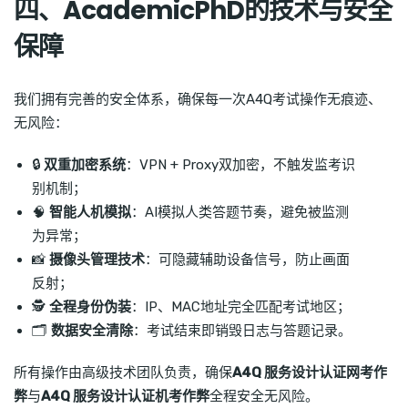
四、AcademicPhD的技术与安全
保障
我们拥有完善的安全体系，确保每一次A4Q考试操作无痕迹、
无风险：
🔒
双重加密系统
：VPN + Proxy双加密，不触发监考识
别机制；
🧠
智能人机模拟
：AI模拟人类答题节奏，避免被监测
为异常；
📸
摄像头管理技术
：可隐藏辅助设备信号，防止画面
反射；
🕵️
全程身份伪装
：IP、MAC地址完全匹配考试地区；
🗂
数据安全清除
：考试结束即销毁日志与答题记录。
所有操作由高级技术团队负责，确保
A4Q 服务设计认证网考作
弊
与
A4Q 服务设计认证机考作弊
全程安全无风险。