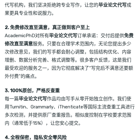
代写机构，我们坚决拒绝跨专业写作，让您的
毕业论文代写
成
果更具专业性和说服力。
2. 免费修改直至满意，真正做到客户至上
AcademicPhD对所有
毕业论文代写
订单承诺：交付后提供
免费
修改直至满意
服务。只要在合理学术范围内，无论您提出多少
次修改意见，我们的写手都会耐心调整，包括结构优化、内容
增删、数据分析完善、格式调整等。很多客户反馈，这是我们
最受欢迎的服务之一，因为它彻底解决了“写完后不满意还要额
外付费”的痛点。
3. 100%原创，严格反查重
每一篇
毕业论文代写
作品均由写手从零开始独立创作。我们使
用Turnitin、Grammarly、iThenticate等国际主流查重工具进行
多次检测，并提供原厂查重报告。相似度控制在学校要求范围
内（通常低于15%），让您安心提交。
4. 全程保密，隐私安全零风险