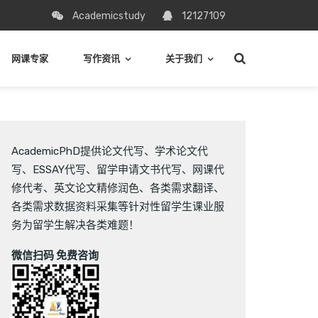
Academicstudy
12127109
网课专家
写作资讯
关于我们
AcademicPhD提供
论文代写
、
学术论文代
写
、
ESSAY代写
、
留学申请文书代写
、
网课代
修代考
、
英文论文精修润色
、
各类需求翻译
、
各类需求数据资料采集
等针对性留学生课业服
务为留学生解决各类难题！
微信扫码 免费咨询