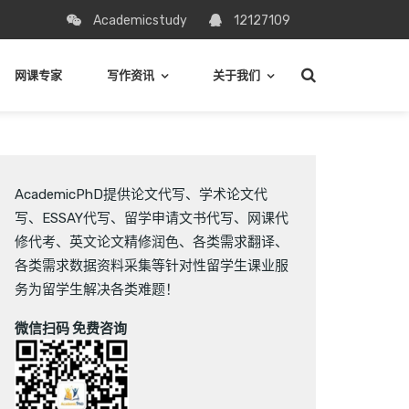
Academicstudy
12127109
网课专家
写作资讯
关于我们
AcademicPhD提供
论文代写
、
学术论文代
写
、
ESSAY代写
、
留学申请文书代写
、
网课代
修代考
、
英文论文精修润色
、
各类需求翻译
、
各类需求数据资料采集
等针对性留学生课业服
务为留学生解决各类难题！
微信扫码 免费咨询