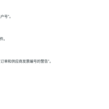
户号”。
件。
复订单和供应商发票编号的警告”。