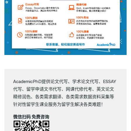
AcademicPhD提供
论文代写
、
学术论文代写
、
ESSAY
代写
、
留学申请文书代写
、
网课代修代考
、
英文论文
精修润色
、
各类需求翻译
、
各类需求数据资料采集
等
针对性留学生课业服务为留学生解决各类难题！
微信扫码 免费咨询