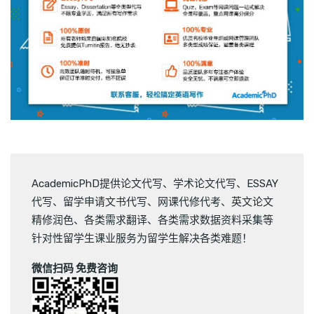
AcademicPhD提供
论文代写
、
学术论文代写
、
ESSAY
代写
、
留学申请文书代写
、
网课代修代考
、
英文论文
精修润色
、
各类需求翻译
、
各类需求数据资料采集
等
针对性留学生课业服务为留学生解决各类难题！
微信扫码 免费咨询