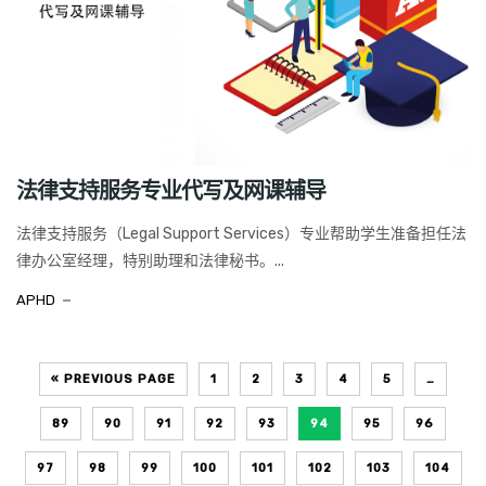
法律支持服务专业代写及网课辅导
法律支持服务（Legal Support Services）专业帮助学生准备担任法
律办公室经理，特别助理和法律秘书。...
APHD
« PREVIOUS PAGE
1
2
3
4
5
…
89
90
91
92
93
94
95
96
97
98
99
100
101
102
103
104