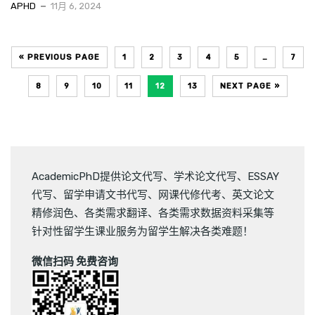
APHD
11月 6, 2024
« PREVIOUS PAGE
1
2
3
4
5
…
7
8
9
10
11
12
13
NEXT PAGE »
AcademicPhD提供
论文代写
、
学术论文代写
、
ESSAY
代写
、
留学申请文书代写
、
网课代修代考
、
英文论文
精修润色
、
各类需求翻译
、
各类需求数据资料采集
等
针对性留学生课业服务为留学生解决各类难题！
微信扫码 免费咨询